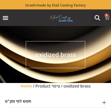
Israeli-made by Elad Casting Factory
0
oxidized brass
Home
/ Product ציפוי / oxidized brass
חפש לפי מק"ט