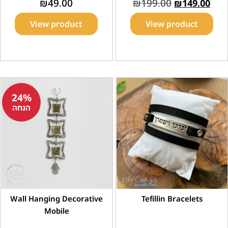
₪
49.00
₪
199.00
₪
149.00
View product
View product
24%
הנחה
Wall Hanging Decorative
Tefillin Bracelets
Mobile