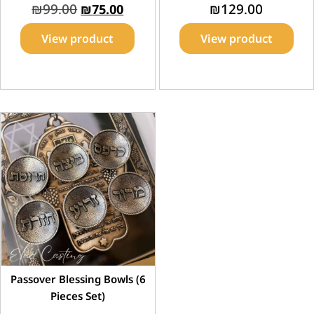
₪
99.00
₪
129.00
₪
75.00
View product
View product
Passover Blessing Bowls (6
Pieces Set)