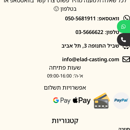
אלה ולמענה מהיר פשוט צרו קשר בוואטסאפ או
בטלפון 🙂
סאפ: 050-5681911
: 03-5666622
ל התנופה 3, תל אביב
info@elad-casting.c
שעות פתיחה
א'-ה': 09:00-16:00
אפשרויות תשלום
קטגוריות