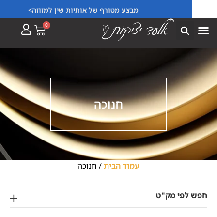
מבצע מטורף של אותיות שין למזוזה>
0
חנוכה
עמוד הבית
/ חנוכה
לפי מק"ט