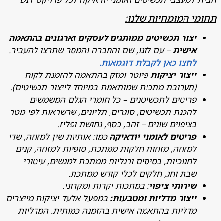
 המומחיות שלנו:
צור תכשיטים ממותגים לעסקים וארגונים בהתאמה
ישית
– עם לוגו, שם והחברה והמסר שתרצו להעביר.
חצו כאן לקבלת דוגמאות.
יצור יציקות
פיוטר ומזק בהתאמה להזמנת לקוח
תערובת מתכות שמותאמת במיוחד לייצור תכשיטים).
ריטים לתכשיטנים – כל חומרי הגלם המשמשים
הכנת תכשיטים, סוגרים, תליונים, שרשראות לפי מטר
ציפוים שונים – זהב, כסף, נחושת ופליז.
ריטים לאומני יודאיקה
כמו: אותיות שין למזוזה, שדי
מזוזה, מזוזות חלקות ממתכת, סופיות למזוזה, קנים
חנוכיות, בסיסים ורגליות ממתכת למגשים, עיטורי
בת וחג, חלקים לכלי קודש ממתכת.
ירותי ציפוי
: במתכות יקרות ומקרוני.
יצור מדליות ומטבעות:
במפעל אלעד יציקות מייצרים
דליות בהתאמה אישית בהזמנה כמותית. המדליות