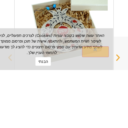
האתר עושה שימוש בקובצי עוגיות (Cookies) לצרכים תפעוליים, לניתוח ש
לשיפור חוויית המשתמש, ולהתאמה אישית של תוכן ופרסום ממוקד. אנו עשויי
לשתף מידע אודותיך עם ספקי פרסום חיצוניים כדי להציג לך מודעות הרלוונטי
לתחומי העניין שלך.
הבנתי
רימון שפע דקורטיבי לתלייה על הקיר
מחזיק 
₪
149.00
הצג מוצר
הצג מוצ