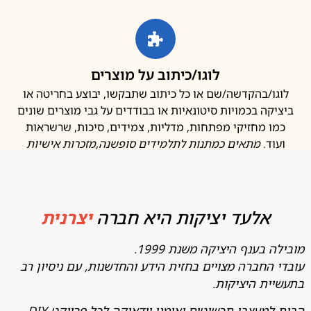
לוגו/כיתוב על מוצרים
ו/בהקדשה/שם או כל כיתוב שתבקשו, יבוצע בחריטה או
קה בכמויות סיטונאיות או בבודדים על גבי מוצרים שונים
ו מחזיקי מפתחות, מדליות, צמידים, סיכות, שרשראות
ד.
מתאים כמתנות לתלמידים סופשנה
,מזכרות אישיות
אלעד יציקות היא חברה
יצרנית
בענף היציקה משנת 1999.
החברה מצויים בחזית הידע והחדשנות, עם ניסיון רב
ת היציקות.
מעצבי תכשיטים ואומני יודאיקה לכל פרויקט DIY