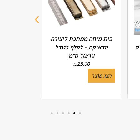
בית מזוזה ממתכת ליצירה
האות שין
ט
יודאיקה – לקלף בגודל
10/12 ס”מ
מק"ט 6076.8104.9
00
₪
25.00
הצג מוצר
הצג מוצר