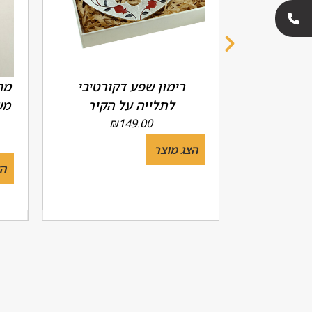
דגם 'שין
רימון שפע דקורטיבי
מח
 יח')
לתלייה על הקיר
מש
₪
149.00
הצג מוצר
הצ