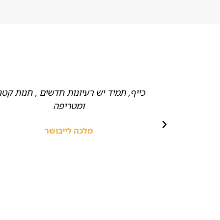
ם של חלקים
כייף, תמיד יש רעיונות חדשים , חנות קטנ
דים חביבים,
ומטריפה
ץ!
מלכה לייבושר