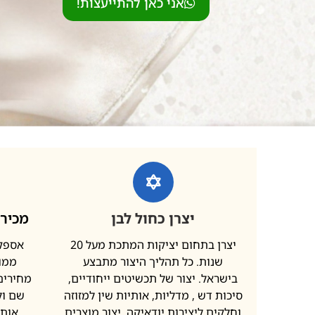
אני כאן להתייעצות!
יצרן כחול לבן
מכירה
יצרן בתחום יציקות המתכת מעל 20
אספקת
שנות. כל תהליך היצור מתבצע
ממות
בישראל. יצור של תכשיטים ייחודיים,
מחירים 
סיכות דש , מדליות, אותיות שין למזוזה
שם ול
וחלקים ליצירות יודאיקה. יצור מוצרים
אותי