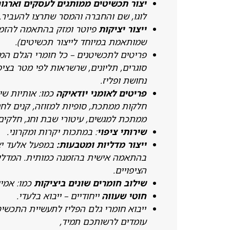
יצור תכשיטים ממותגים לעסקים וארגו
לוגו, שם והחברה והמסר שתרצו להעביר.
ייצור יציקות
פיוטר ומזק בהתאמה להזמ
שמותאמת במיוחד לייצור תכשיטים).
פריטים לתכשיטנים – כל חומרי הגלם ה
סוגרים, תליונים, שרשראות לפי מטר בציפו
נחושת ופליז.
פריטים לאומני יודאיקה
כמו: אותיות שין
חלקות ממתכת, סופיות למזוזה, קנים לחנו
ממתכת למגשים, עיטורי שבת וחג, חלקים
שירותי ציפוי
: במתכות יקרות ומקרוני.
ייצור מדליות ומטבעות:
במפעל אלעד יצי
בהתאמה אישית בהזמנה כמותית. המדליות
הציפויים.
שילוב חומרים שונים ביציקות
כמו: אמיי
חוטי שעווה
ייחודיים – ייבוא בלעדי.
ייבוא חומרי גלם הפליז לתעשיית התכשי
עומדים לרשותכם תמיד,