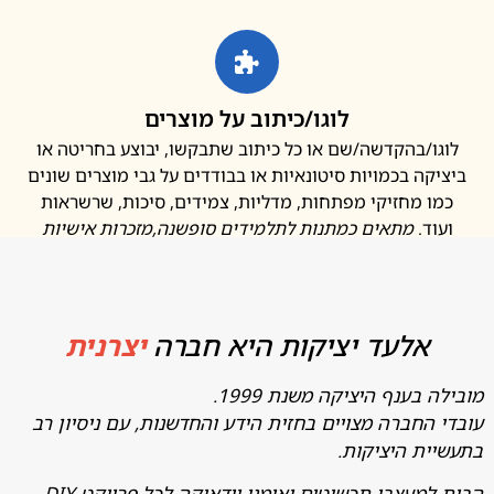
לוגו/כיתוב על מוצרים
ו/בהקדשה/שם או כל כיתוב שתבקשו, יבוצע בחריטה או
קה בכמויות סיטונאיות או בבודדים על גבי מוצרים שונים
ו מחזיקי מפתחות, מדליות, צמידים, סיכות, שרשראות
ד.
מתאים כמתנות לתלמידים סופשנה
,מזכרות אישיות
אלעד יציקות היא חברה
יצרנית
בענף היציקה משנת 1999.
החברה מצויים בחזית הידע והחדשנות, עם ניסיון רב
ת היציקות.
מעצבי תכשיטים ואומני יודאיקה לכל פרויקט DIY