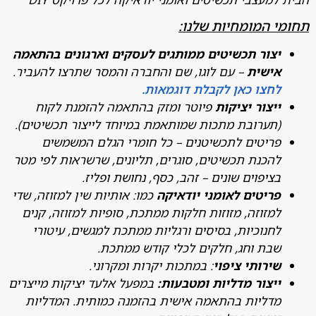
 המומחיות שלנו:
צור תכשיטים ממותגים לעסקים וארגונים בהתאמה
ישית
– עם לוגו, שם והחברה והמסר שתרצו להעביר.
חצו כאן לקבלת דוגמאות.
יצור יציקות
פיוטר ומזק בהתאמה להזמנת לקוח
תערובת מתכות שמותאמת במיוחד לייצור תכשיטים).
ריטים לתכשיטנים – כל חומרי הגלם המשמשים
הכנת תכשיטים, סוגרים, תליונים, שרשראות לפי מטר
ציפוים שונים – זהב, כסף, נחושת ופליז.
ריטים לאומני יודאיקה
כמו: אותיות שין למזוזה, שדי
מזוזה, מזוזות חלקות ממתכת, סופיות למזוזה, קנים
חנוכיות, בסיסים ורגליות ממתכת למגשים, עיטורי
בת וחג, חלקים לכלי קודש ממתכת.
ירותי ציפוי
: במתכות יקרות ומקרוני.
יצור מדליות ומטבעות:
במפעל אלעד יציקות מייצרים
דליות בהתאמה אישית בהזמנה כמותית. המדליות