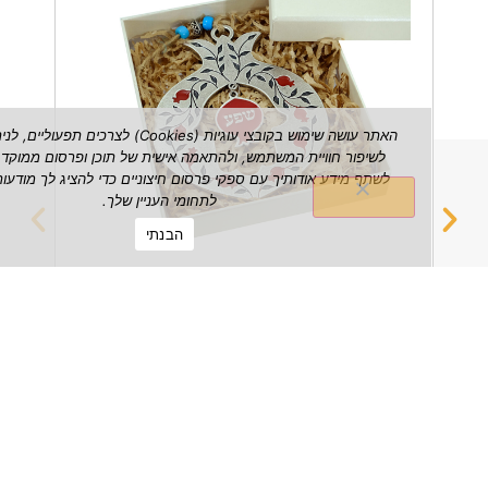
האתר עושה שימוש בקובצי עוגיות (Cookies) לצרכים תפעוליים, לניתוח ש
לשיפור חוויית המשתמש, ולהתאמה אישית של תוכן ופרסום ממוקד. אנו עשויי
לשתף מידע אודותיך עם ספקי פרסום חיצוניים כדי להציג לך מודעות הרלוונטי
לתחומי העניין שלך.
הבנתי
רימון שפע דקורטיבי לתלייה על הקיר
מחזיק 
₪
149.00
הצג מוצר
הצג מוצ