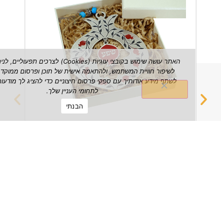
האתר עושה שימוש בקובצי עוגיות (Cookies) לצרכים תפעוליים, לניתוח ש
לשיפור חוויית המשתמש, ולהתאמה אישית של תוכן ופרסום ממוקד. אנו עשויי
לשתף מידע אודותיך עם ספקי פרסום חיצוניים כדי להציג לך מודעות הרלוונטי
לתחומי העניין שלך.
הבנתי
רימון שפע דקורטיבי לתלייה על הקיר
מחזיק 
₪
149.00
הצג מוצר
הצג מוצ