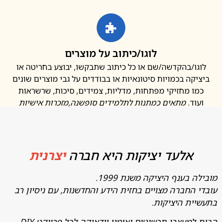
לוגו/כיתוב על מוצרים
ו/בהקדשה/שם או כל כיתוב שתבקשו, יבוצע בחריטה או
קה בכמויות סיטונאיות או בבודדים על גבי מוצרים שונים
ו מחזיקי מפתחות, מדליות, צמידים, סיכות, שרשראות
ד.
מתאים כמתנות לתלמידים סופשנה
,מזכרות אישיות
אלעד יציקות היא חברה
יצרנית
בענף היציקה משנת 1999.
החברה מצויים בחזית הידע והחדשנות, עם ניסיון רב
ת היציקות.
מעצבי תכשיטים ואומני יודאיקה לכל פרויקט DIY