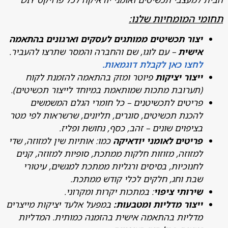
 המומחיות שלנו:
צור תכשיטים ממותגים לעסקים וארגונים בהתאמה
ישית
– עם לוגו, שם והחברה והמסר שתרצו להעביר.
חצו כאן לקבלת דוגמאות.
יצור יציקות
פיוטר ומזק בהתאמה להזמנת לקוח
תערובת מתכות שמותאמת במיוחד לייצור תכשיטים).
ריטים לתכשיטנים – כל חומרי הגלם המשמשים
הכנת תכשיטים, סוגרים, תליונים, שרשראות לפי מטר
ציפוים שונים – זהב, כסף, נחושת ופליז.
ריטים לאומני יודאיקה
כמו: אותיות שין למזוזה, שדי
מזוזה, מזוזות חלקות ממתכת, סופיות למזוזה, קנים
חנוכיות, בסיסים ורגליות ממתכת למגשים, עיטורי
בת וחג, חלקים לכלי קודש ממתכת.
ירותי ציפוי
: במתכות יקרות ומקרוני.
יצור מדליות ומטבעות:
במפעל אלעד יציקות מייצרים
דליות בהתאמה אישית בהזמנה כמותית. המדליות