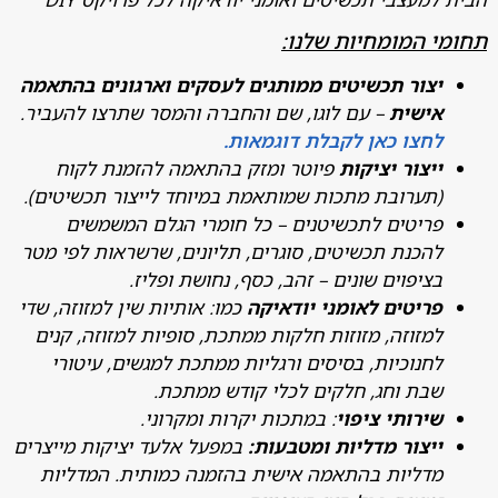
 המומחיות שלנו:
צור תכשיטים ממותגים לעסקים וארגונים בהתאמה
ישית
– עם לוגו, שם והחברה והמסר שתרצו להעביר.
חצו כאן לקבלת דוגמאות.
יצור יציקות
פיוטר ומזק בהתאמה להזמנת לקוח
תערובת מתכות שמותאמת במיוחד לייצור תכשיטים).
ריטים לתכשיטנים – כל חומרי הגלם המשמשים
הכנת תכשיטים, סוגרים, תליונים, שרשראות לפי מטר
ציפוים שונים – זהב, כסף, נחושת ופליז.
ריטים לאומני יודאיקה
כמו: אותיות שין למזוזה, שדי
מזוזה, מזוזות חלקות ממתכת, סופיות למזוזה, קנים
חנוכיות, בסיסים ורגליות ממתכת למגשים, עיטורי
בת וחג, חלקים לכלי קודש ממתכת.
ירותי ציפוי
: במתכות יקרות ומקרוני.
יצור מדליות ומטבעות:
במפעל אלעד יציקות מייצרים
דליות בהתאמה אישית בהזמנה כמותית. המדליות