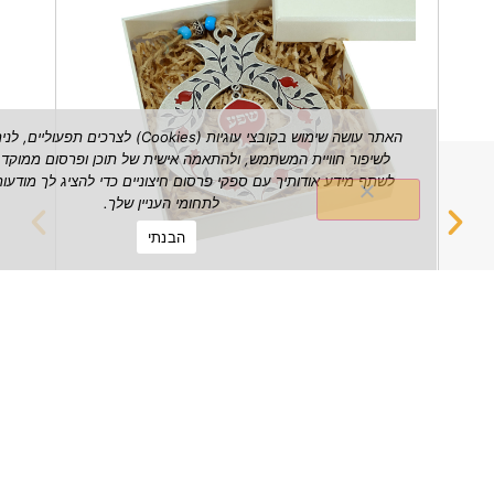
האתר עושה שימוש בקובצי עוגיות (Cookies) לצרכים תפעוליים, לניתוח ש
לשיפור חוויית המשתמש, ולהתאמה אישית של תוכן ופרסום ממוקד. אנו עשויי
לשתף מידע אודותיך עם ספקי פרסום חיצוניים כדי להציג לך מודעות הרלוונטי
לתחומי העניין שלך.
הבנתי
רימון שפע דקורטיבי לתלייה על הקיר
מחזיק 
₪
149.00
הצג מוצר
הצג מוצ