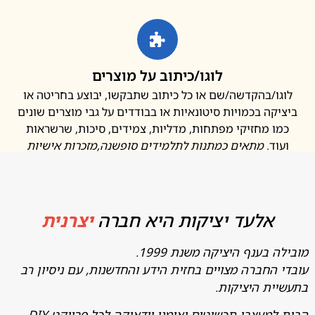
לוגו/כיתוב על מוצרים
ו/בהקדשה/שם או כל כיתוב שתבקשו, יבוצע בחריטה או
קה בכמויות סיטונאיות או בבודדים על גבי מוצרים שונים
ו מחזיקי מפתחות, מדליות, צמידים, סיכות, שרשראות
ד.
מתאים כמתנות לתלמידים סופשנה
,מזכרות אישיות
אלעד יציקות היא חברה
יצרנית
בענף היציקה משנת 1999.
החברה מצויים בחזית הידע והחדשנות, עם ניסיון רב
ת היציקות.
מעצבי תכשיטים ואומני יודאיקה לכל פרויקט DIY