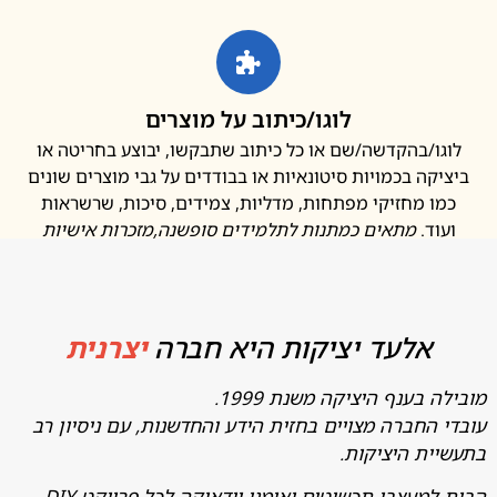
לוגו/כיתוב על מוצרים
ו/בהקדשה/שם או כל כיתוב שתבקשו, יבוצע בחריטה או
קה בכמויות סיטונאיות או בבודדים על גבי מוצרים שונים
ו מחזיקי מפתחות, מדליות, צמידים, סיכות, שרשראות
ד.
מתאים כמתנות לתלמידים סופשנה
,מזכרות אישיות
אלעד יציקות היא חברה
יצרנית
בענף היציקה משנת 1999.
החברה מצויים בחזית הידע והחדשנות, עם ניסיון רב
ת היציקות.
מעצבי תכשיטים ואומני יודאיקה לכל פרויקט DIY