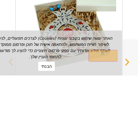
האתר עושה שימוש בקובצי עוגיות (Cookies) לצרכים תפעוליים, לניתוח ש
לשיפור חוויית המשתמש, ולהתאמה אישית של תוכן ופרסום ממוקד. אנו עשויי
לשתף מידע אודותיך עם ספקי פרסום חיצוניים כדי להציג לך מודעות הרלוונטי
לתחומי העניין שלך.
הבנתי
רימון שפע דקורטיבי לתלייה על הקיר
מחזיק 
₪
149.00
הצג מוצר
הצג מוצ