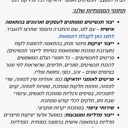
 המומחיות שלנו:
צור תכשיטים ממותגים לעסקים וארגונים בהתאמה
ישית
– עם לוגו, שם והחברה והמסר שתרצו להעביר.
חצו כאן לקבלת דוגמאות.
יצור יציקות
פיוטר ומזק בהתאמה להזמנת לקוח
תערובת מתכות שמותאמת במיוחד לייצור תכשיטים).
ריטים לתכשיטנים – כל חומרי הגלם המשמשים
הכנת תכשיטים, סוגרים, תליונים, שרשראות לפי מטר
ציפוים שונים – זהב, כסף, נחושת ופליז.
ריטים לאומני יודאיקה
כמו: אותיות שין למזוזה, שדי
מזוזה, מזוזות חלקות ממתכת, סופיות למזוזה, קנים
חנוכיות, בסיסים ורגליות ממתכת למגשים, עיטורי
בת וחג, חלקים לכלי קודש ממתכת.
ירותי ציפוי
: במתכות יקרות ומקרוני.
יצור מדליות ומטבעות:
במפעל אלעד יציקות מייצרים
דליות בהתאמה אישית בהזמנה כמותית. המדליות