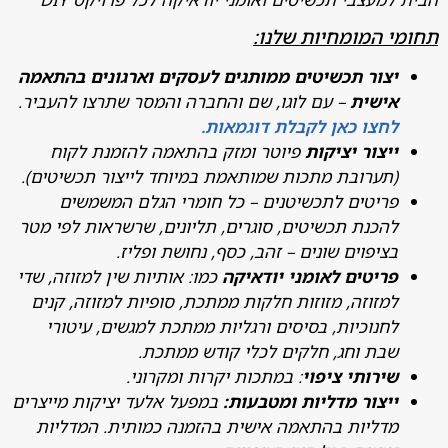
 המומחיות שלנו:
צור תכשיטים ממותגים לעסקים וארגונים בהתאמה
ישית
– עם לוגו, שם והחברה והמסר שתרצו להעביר.
חצו כאן לקבלת דוגמאות.
יצור יציקות
פיוטר ומזק בהתאמה להזמנת לקוח
תערובת מתכות שמותאמת במיוחד לייצור תכשיטים).
ריטים לתכשיטנים – כל חומרי הגלם המשמשים
הכנת תכשיטים, סוגרים, תליונים, שרשראות לפי מטר
ציפוים שונים – זהב, כסף, נחושת ופליז.
ריטים לאומני יודאיקה
כמו: אותיות שין למזוזה, שדי
מזוזה, מזוזות חלקות ממתכת, סופיות למזוזה, קנים
חנוכיות, בסיסים ורגליות ממתכת למגשים, עיטורי
בת וחג, חלקים לכלי קודש ממתכת.
ירותי ציפוי
: במתכות יקרות ומקרוני.
יצור מדליות ומטבעות:
במפעל אלעד יציקות מייצרים
דליות בהתאמה אישית בהזמנה כמותית. המדליות