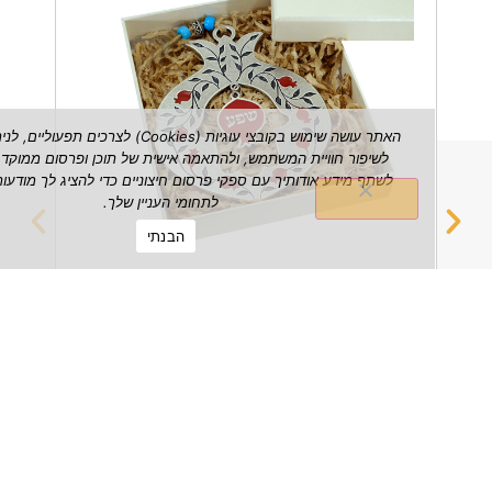
האתר עושה שימוש בקובצי עוגיות (Cookies) לצרכים תפעוליים, לניתוח ש
לשיפור חוויית המשתמש, ולהתאמה אישית של תוכן ופרסום ממוקד. אנו עשויי
לשתף מידע אודותיך עם ספקי פרסום חיצוניים כדי להציג לך מודעות הרלוונטי
לתחומי העניין שלך.
הבנתי
רימון שפע דקורטיבי לתלייה על הקיר
מחזיק 
₪
149.00
הצג מוצר
הצג מוצ