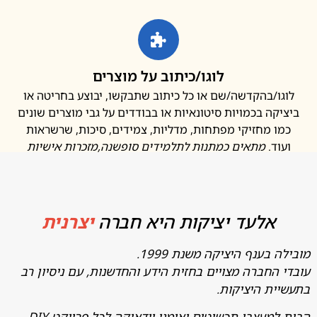
לוגו/כיתוב על מוצרים
ו/בהקדשה/שם או כל כיתוב שתבקשו, יבוצע בחריטה או
קה בכמויות סיטונאיות או בבודדים על גבי מוצרים שונים
ו מחזיקי מפתחות, מדליות, צמידים, סיכות, שרשראות
ד.
מתאים כמתנות לתלמידים סופשנה
,מזכרות אישיות
אלעד יציקות היא חברה
יצרנית
בענף היציקה משנת 1999.
החברה מצויים בחזית הידע והחדשנות, עם ניסיון רב
ת היציקות.
מעצבי תכשיטים ואומני יודאיקה לכל פרויקט DIY