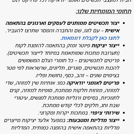
 המומחיות שלנו:
צור תכשיטים ממותגים לעסקים וארגונים בהתאמה
ישית
– עם לוגו, שם והחברה והמסר שתרצו להעביר.
חצו כאן לקבלת דוגמאות.
יצור יציקות
פיוטר ומזק בהתאמה להזמנת לקוח
תערובת מתכות שמותאמת במיוחד לייצור תכשיטים).
ריטים לתכשיטנים – כל חומרי הגלם המשמשים
הכנת תכשיטים, סוגרים, תליונים, שרשראות לפי מטר
ציפוים שונים – זהב, כסף, נחושת ופליז.
ריטים לאומני יודאיקה
כמו: אותיות שין למזוזה, שדי
מזוזה, מזוזות חלקות ממתכת, סופיות למזוזה, קנים
חנוכיות, בסיסים ורגליות ממתכת למגשים, עיטורי
בת וחג, חלקים לכלי קודש ממתכת.
ירותי ציפוי
: במתכות יקרות ומקרוני.
יצור מדליות ומטבעות:
במפעל אלעד יציקות מייצרים
דליות בהתאמה אישית בהזמנה כמותית. המדליות