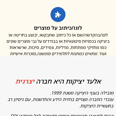
לוגו/כיתוב על מוצרים
ו/בהקדשה/שם או כל כיתוב שתבקשו, יבוצע בחריטה או
קה בכמויות סיטונאיות או בבודדים על גבי מוצרים שונים
ו מחזיקי מפתחות, מדליות, צמידים, סיכות, שרשראות
ד.
מתאים כמתנות לתלמידים סופשנה
,מזכרות אישיות
אלעד יציקות היא חברה
יצרנית
בענף היציקה משנת 1999.
החברה מצויים בחזית הידע והחדשנות, עם ניסיון רב
ת היציקות.
מעצבי תכשיטים ואומני יודאיקה לכל פרויקט DIY