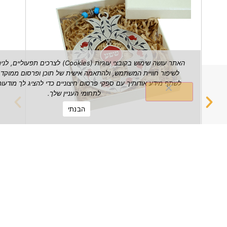
האתר עושה שימוש בקובצי עוגיות (Cookies) לצרכים תפעוליים, לניתוח ש
לשיפור חוויית המשתמש, ולהתאמה אישית של תוכן ופרסום ממוקד. אנו עשויי
לשתף מידע אודותיך עם ספקי פרסום חיצוניים כדי להציג לך מודעות הרלוונטי
לתחומי העניין שלך.
הבנתי
רימון שפע דקורטיבי לתלייה על הקיר
מחזיק 
₪
149.00
הצג מוצר
הצג מוצ