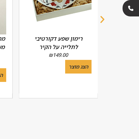
דגם 'שין
רימון שפע דקורטיבי
מח
 יח')
לתלייה על הקיר
מש
₪
149.00
הצג מוצר
הצ