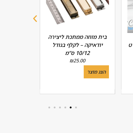
בית מזוזה ממתכת ליצירה
האות שין
ט
יודאיקה – לקלף בגודל
10/12 ס”מ
מק"ט 6076.8104.9
00
₪
25.00
הצג מוצר
הצג מוצר