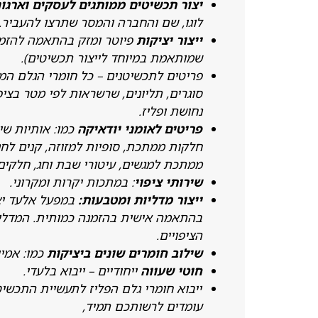
יצור תכשיטים ממותגים לעסקים וארגו
לוגו, שם והחברה והמסר שתרצו להעביר.
ייצור יציקות
פיוטר ומזק בהתאמה להזמ
שמותאמת במיוחד לייצור תכשיטים).
פריטים לתכשיטנים – כל חומרי הגלם ה
סוגרים, תליונים, שרשראות לפי מטר בציפו
נחושת ופליז.
פריטים לאומני יודאיקה
כמו: אותיות שין
חלקות ממתכת, סופיות למזוזה, קנים לחנו
ממתכת למגשים, עיטורי שבת וחג, חלקים
שירותי ציפוי
: במתכות יקרות ומקרוני.
ייצור מדליות ומטבעות:
במפעל אלעד יצי
בהתאמה אישית בהזמנה כמותית. המדליות
הציפויים.
שילוב חומרים שונים ביציקות
כמו: אמיי
חוטי שעווה
ייחודיים – ייבוא בלעדי.
ייבוא חומרי גלם הפליז לתעשיית התכשי
עומדים לרשותכם תמיד,