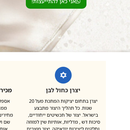
אני כאן להתייעצות!
יצרן כחול לבן
מכירה
יצרן בתחום יציקות המתכת מעל 20
אספקת
שנות. כל תהליך היצור מתבצע
ממות
בישראל. יצור של תכשיטים ייחודיים,
מחירים 
סיכות דש , מדליות, אותיות שין למזוזה
שם ול
וחלקים ליצירות יודאיקה. יצור מוצרים
אותי