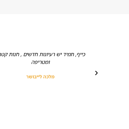
ם של חלקים
כייף, תמיד יש רעיונות חדשים , חנות קטנ
דים חביבים,
ומטריפה
ץ!
מלכה לייבושר