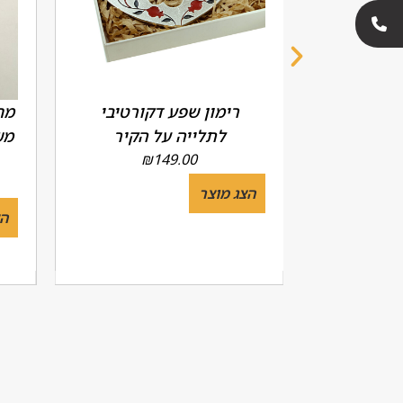
דגם 'שין
רימון שפע דקורטיבי
מח
 יח')
לתלייה על הקיר
מש
₪
149.00
הצג מוצר
הצ