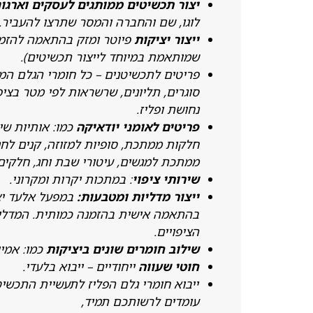
יצור תכשיטים ממותגים לעסקים וארגו
לוגו, שם והחברה והמסר שתרצו להעביר.
ייצור יציקות
פיוטר ומזק בהתאמה להזמ
שמותאמת במיוחד לייצור תכשיטים).
פריטים לתכשיטנים – כל חומרי הגלם ה
סוגרים, תליונים, שרשראות לפי מטר בציפו
נחושת ופליז.
פריטים לאומני יודאיקה
כמו: אותיות שין
חלקות ממתכת, סופיות למזוזה, קנים לחנו
ממתכת למגשים, עיטורי שבת וחג, חלקים
שירותי ציפוי
: במתכות יקרות ומקרוני.
ייצור מדליות ומטבעות:
במפעל אלעד יצי
בהתאמה אישית בהזמנה כמותית. המדליות
הציפויים.
שילוב חומרים שונים ביציקות
כמו: אמיי
חוטי שעווה
ייחודיים – ייבוא בלעדי.
ייבוא חומרי גלם הפליז לתעשיית התכשי
עומדים לרשותכם תמיד,