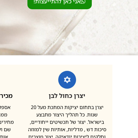
אני כאן להתייעצות!
יצרן כחול לבן
מכירה
יצרן בתחום יציקות המתכת מעל 20
אספקת
שנות. כל תהליך היצור מתבצע
ממות
בישראל. יצור של תכשיטים ייחודיים,
מחירים 
סיכות דש , מדליות, אותיות שין למזוזה
שם ול
וחלקים ליצירות יודאיקה. יצור מוצרים
אותי