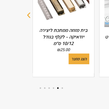
בית מזוזה ממתכת ליצירה
האות שין
ט
יודאיקה – לקלף בגודל
10/12 ס”מ
מק"ט 6076.8104.9
00
₪
25.00
הצג מוצר
הצג מוצר