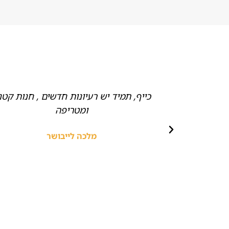
ם של חלקים
כייף, תמיד יש רעיונות חדשים , חנות קטנ
דים חביבים,
ומטריפה
ץ!
מלכה לייבושר