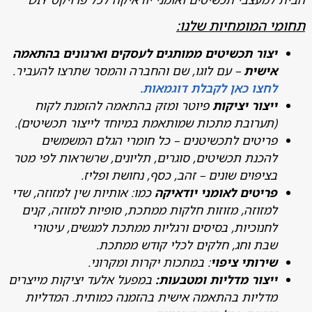
 המומחיות שלנו:
צור תכשיטים ממותגים לעסקים וארגונים בהתאמה
ישית
– עם לוגו, שם והחברה והמסר שתרצו להעביר.
חצו כאן לקבלת דוגמאות.
יצור יציקות
פיוטר ומזק בהתאמה להזמנת לקוח
תערובת מתכות שמותאמת במיוחד לייצור תכשיטים).
ריטים לתכשיטנים – כל חומרי הגלם המשמשים
הכנת תכשיטים, סוגרים, תליונים, שרשראות לפי מטר
ציפוים שונים – זהב, כסף, נחושת ופליז.
ריטים לאומני יודאיקה
כמו: אותיות שין למזוזה, שדי
מזוזה, מזוזות חלקות ממתכת, סופיות למזוזה, קנים
חנוכיות, בסיסים ורגליות ממתכת למגשים, עיטורי
בת וחג, חלקים לכלי קודש ממתכת.
ירותי ציפוי
: במתכות יקרות ומקרוני.
יצור מדליות ומטבעות:
במפעל אלעד יציקות מייצרים
דליות בהתאמה אישית בהזמנה כמותית. המדליות