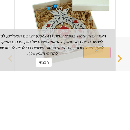
האתר עושה שימוש בקובצי עוגיות (Cookies) לצרכים תפעוליים, לניתוח ש
לשיפור חוויית המשתמש, ולהתאמה אישית של תוכן ופרסום ממוקד. אנו עשויי
לשתף מידע אודותיך עם ספקי פרסום חיצוניים כדי להציג לך מודעות הרלוונטי
לתחומי העניין שלך.
הבנתי
רימון שפע דקורטיבי לתלייה על הקיר
מחזיק 
₪
149.00
הצג מוצר
הצג מוצ