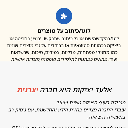
לוגו/כיתוב על מוצרים
ו/בהקדשה/שם או כל כיתוב שתבקשו, יבוצע בחריטה או
קה בכמויות סיטונאיות או בבודדים על גבי מוצרים שונים
ו מחזיקי מפתחות, מדליות, צמידים, סיכות, שרשראות
ד.
מתאים כמתנות לתלמידים סופשנה
,מזכרות אישיות
אלעד יציקות היא חברה
יצרנית
בענף היציקה משנת 1999.
החברה מצויים בחזית הידע והחדשנות, עם ניסיון רב
ת היציקות.
מעצבי תכשיטים ואומני יודאיקה לכל פרויקט DIY