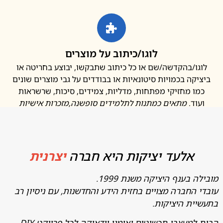
לוגו/כיתוב על מוצרים
ו/בהקדשה/שם או כל כיתוב שתבקשו, יבוצע בחריטה או
קה בכמויות סיטונאיות או בבודדים על גבי מוצרים שונים
ו מחזיקי מפתחות, מדליות, צמידים, סיכות, שרשראות
ד.
מתאים כמתנות לתלמידים סופשנה
,מזכרות אישיות
אלעד יציקות היא חברה
יצרנית
בענף היציקה משנת 1999.
החברה מצויים בחזית הידע והחדשנות, עם ניסיון רב
ת היציקות.
מעצבי תכשיטים ואומני יודאיקה לכל פרויקט DIY