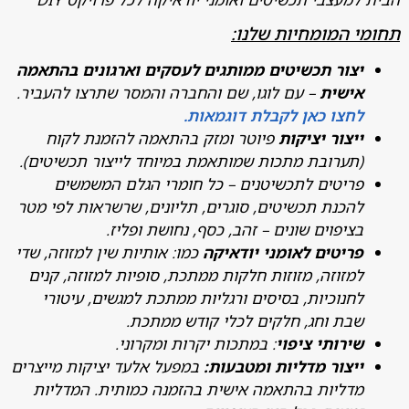
 המומחיות שלנו:
צור תכשיטים ממותגים לעסקים וארגונים בהתאמה
ישית
– עם לוגו, שם והחברה והמסר שתרצו להעביר.
חצו כאן לקבלת דוגמאות.
יצור יציקות
פיוטר ומזק בהתאמה להזמנת לקוח
תערובת מתכות שמותאמת במיוחד לייצור תכשיטים).
ריטים לתכשיטנים – כל חומרי הגלם המשמשים
הכנת תכשיטים, סוגרים, תליונים, שרשראות לפי מטר
ציפוים שונים – זהב, כסף, נחושת ופליז.
ריטים לאומני יודאיקה
כמו: אותיות שין למזוזה, שדי
מזוזה, מזוזות חלקות ממתכת, סופיות למזוזה, קנים
חנוכיות, בסיסים ורגליות ממתכת למגשים, עיטורי
בת וחג, חלקים לכלי קודש ממתכת.
ירותי ציפוי
: במתכות יקרות ומקרוני.
יצור מדליות ומטבעות:
במפעל אלעד יציקות מייצרים
דליות בהתאמה אישית בהזמנה כמותית. המדליות