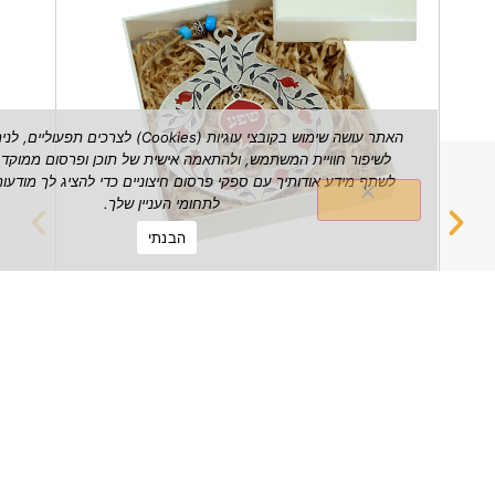
האתר עושה שימוש בקובצי עוגיות (Cookies) לצרכים תפעוליים, לניתוח ש
לשיפור חוויית המשתמש, ולהתאמה אישית של תוכן ופרסום ממוקד. אנו עשויי
לשתף מידע אודותיך עם ספקי פרסום חיצוניים כדי להציג לך מודעות הרלוונטי
לתחומי העניין שלך.
הבנתי
רימון שפע דקורטיבי לתלייה על הקיר
מחזיק 
₪
149.00
הצג מוצר
הצג מוצ