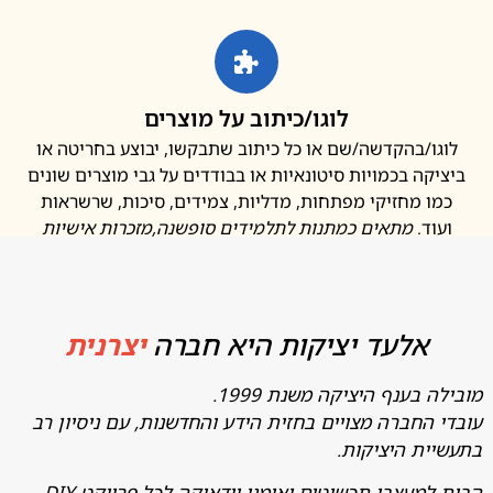
לוגו/כיתוב על מוצרים
ו/בהקדשה/שם או כל כיתוב שתבקשו, יבוצע בחריטה או
קה בכמויות סיטונאיות או בבודדים על גבי מוצרים שונים
ו מחזיקי מפתחות, מדליות, צמידים, סיכות, שרשראות
ד.
מתאים כמתנות לתלמידים סופשנה
,מזכרות אישיות
אלעד יציקות היא חברה
יצרנית
בענף היציקה משנת 1999.
החברה מצויים בחזית הידע והחדשנות, עם ניסיון רב
ת היציקות.
מעצבי תכשיטים ואומני יודאיקה לכל פרויקט DIY