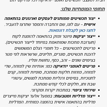
 המומחיות שלנו:
צור תכשיטים ממותגים לעסקים וארגונים בהתאמה
ישית
– עם לוגו, שם והחברה והמסר שתרצו להעביר.
חצו כאן לקבלת דוגמאות.
יצור יציקות
פיוטר ומזק בהתאמה להזמנת לקוח
תערובת מתכות שמותאמת במיוחד לייצור תכשיטים).
ריטים לתכשיטנים – כל חומרי הגלם המשמשים
הכנת תכשיטים, סוגרים, תליונים, שרשראות לפי מטר
ציפוים שונים – זהב, כסף, נחושת ופליז.
ריטים לאומני יודאיקה
כמו: אותיות שין למזוזה, שדי
מזוזה, מזוזות חלקות ממתכת, סופיות למזוזה, קנים
חנוכיות, בסיסים ורגליות ממתכת למגשים, עיטורי
בת וחג, חלקים לכלי קודש ממתכת.
ירותי ציפוי
: במתכות יקרות ומקרוני.
יצור מדליות ומטבעות:
במפעל אלעד יציקות מייצרים
דליות בהתאמה אישית בהזמנה כמותית. המדליות