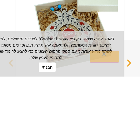
האתר עושה שימוש בקובצי עוגיות (Cookies) לצרכים תפעוליים, לניתוח ש
לשיפור חוויית המשתמש, ולהתאמה אישית של תוכן ופרסום ממוקד. אנו עשויי
לשתף מידע אודותיך עם ספקי פרסום חיצוניים כדי להציג לך מודעות הרלוונטי
לתחומי העניין שלך.
הבנתי
רימון שפע דקורטיבי לתלייה על הקיר
מחזיק 
₪
149.00
הצג מוצר
הצג מוצ