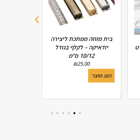
בית מזוזה ממתכת ליצירה
האות שין
ט
יודאיקה – לקלף בגודל
10/12 ס”מ
מק"ט 6076.8104.9
00
₪
25.00
הצג מוצר
הצג מוצר