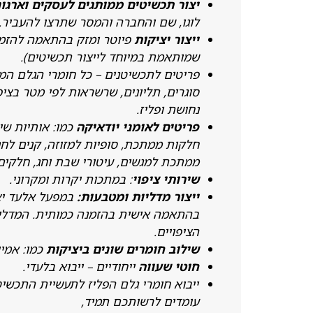
יצור תכשיטים ממותגים לעסקים וארגו
לוגו, שם והחברה והמסר שתרצו להעביר.
ייצור יציקות
פיוטר ומזק בהתאמה להזמ
שמותאמת במיוחד לייצור תכשיטים).
פריטים לתכשיטנים – כל חומרי הגלם ה
סוגרים, תליונים, שרשראות לפי מטר בציפו
נחושת ופליז.
פריטים לאומני יודאיקה
כמו: אותיות שין
חלקות ממתכת, סופיות למזוזה, קנים לחנו
ממתכת למגשים, עיטורי שבת וחג, חלקים
שירותי ציפוי
: במתכות יקרות ומקרוני.
ייצור מדליות ומטבעות:
במפעל אלעד יצי
בהתאמה אישית בהזמנה כמותית. המדליות
הציפויים.
שילוב חומרים שונים ביציקות
כמו: אמיי
חוטי שעווה
ייחודיים – ייבוא בלעדי.
ייבוא חומרי גלם הפליז לתעשיית התכשי
עומדים לרשותכם תמיד,