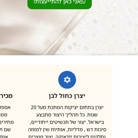
אני כאן להתייעצות!
יצרן כחול לבן
מכירה
יצרן בתחום יציקות המתכת מעל 20
אספקת
שנות. כל תהליך היצור מתבצע
ממות
בישראל. יצור של תכשיטים ייחודיים,
מחירים 
סיכות דש , מדליות, אותיות שין למזוזה
שם ול
וחלקים ליצירות יודאיקה. יצור מוצרים
אותי