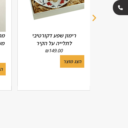
דגם 'שין
רימון שפע דקורטיבי
מח
 יח')
לתלייה על הקיר
מש
₪
149.00
הצג מוצר
הצ