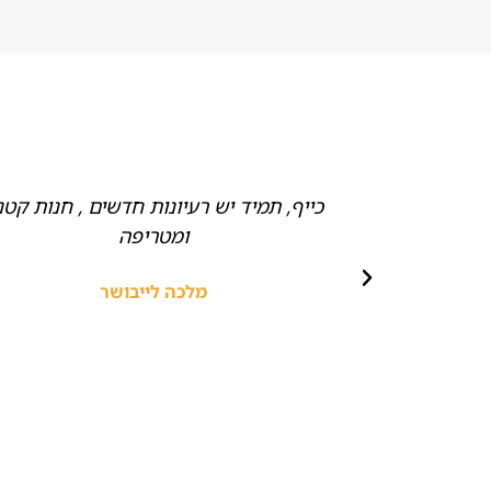
ם של חלקים
כייף, תמיד יש רעיונות חדשים , חנות קטנ
דים חביבים,
ומטריפה
ץ!
מלכה לייבושר