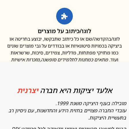
לוגו/כיתוב על מוצרים
ו/בהקדשה/שם או כל כיתוב שתבקשו, יבוצע בחריטה או
קה בכמויות סיטונאיות או בבודדים על גבי מוצרים שונים
ו מחזיקי מפתחות, מדליות, צמידים, סיכות, שרשראות
ד.
מתאים כמתנות לתלמידים סופשנה
,מזכרות אישיות
אלעד יציקות היא חברה
יצרנית
בענף היציקה משנת 1999.
החברה מצויים בחזית הידע והחדשנות, עם ניסיון רב
ת היציקות.
מעצבי תכשיטים ואומני יודאיקה לכל פרויקט DIY