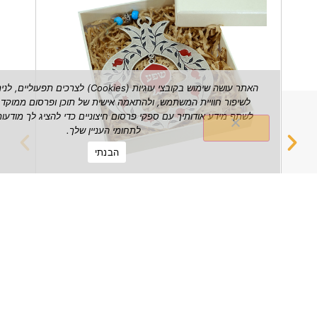
האתר עושה שימוש בקובצי עוגיות (Cookies) לצרכים תפעוליים, לניתוח ש
לשיפור חוויית המשתמש, ולהתאמה אישית של תוכן ופרסום ממוקד. אנו עשויי
לשתף מידע אודותיך עם ספקי פרסום חיצוניים כדי להציג לך מודעות הרלוונטי
לתחומי העניין שלך.
הבנתי
רימון שפע דקורטיבי לתלייה על הקיר
מחזיק 
₪
149.00
הצג מוצר
הצג מוצ