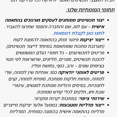
 המומחיות שלנו:
צור תכשיטים ממותגים לעסקים וארגונים בהתאמה
ישית
– עם לוגו, שם והחברה והמסר שתרצו להעביר.
חצו כאן לקבלת דוגמאות.
יצור יציקות
פיוטר ומזק בהתאמה להזמנת לקוח
תערובת מתכות שמותאמת במיוחד לייצור תכשיטים).
ריטים לתכשיטנים – כל חומרי הגלם המשמשים
הכנת תכשיטים, סוגרים, תליונים, שרשראות לפי מטר
ציפוים שונים – זהב, כסף, נחושת ופליז.
ריטים לאומני יודאיקה
כמו: אותיות שין למזוזה, שדי
מזוזה, מזוזות חלקות ממתכת, סופיות למזוזה, קנים
חנוכיות, בסיסים ורגליות ממתכת למגשים, עיטורי
בת וחג, חלקים לכלי קודש ממתכת.
ירותי ציפוי
: במתכות יקרות ומקרוני.
יצור מדליות ומטבעות:
במפעל אלעד יציקות מייצרים
דליות בהתאמה אישית בהזמנה כמותית. המדליות