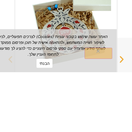
האתר עושה שימוש בקובצי עוגיות (Cookies) לצרכים תפעוליים, לניתוח ש
לשיפור חוויית המשתמש, ולהתאמה אישית של תוכן ופרסום ממוקד. אנו עשויי
לשתף מידע אודותיך עם ספקי פרסום חיצוניים כדי להציג לך מודעות הרלוונטי
לתחומי העניין שלך.
הבנתי
רימון שפע דקורטיבי לתלייה על הקיר
מחזיק 
₪
149.00
הצג מוצר
הצג מוצ