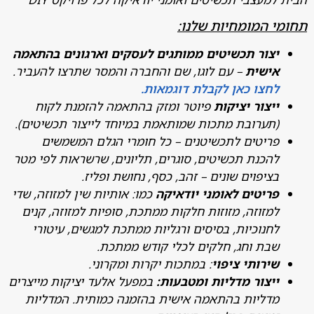
 המומחיות שלנו:
צור תכשיטים ממותגים לעסקים וארגונים בהתאמה
ישית
– עם לוגו, שם והחברה והמסר שתרצו להעביר.
חצו כאן לקבלת דוגמאות.
יצור יציקות
פיוטר ומזק בהתאמה להזמנת לקוח
תערובת מתכות שמותאמת במיוחד לייצור תכשיטים).
ריטים לתכשיטנים – כל חומרי הגלם המשמשים
הכנת תכשיטים, סוגרים, תליונים, שרשראות לפי מטר
ציפוים שונים – זהב, כסף, נחושת ופליז.
ריטים לאומני יודאיקה
כמו: אותיות שין למזוזה, שדי
מזוזה, מזוזות חלקות ממתכת, סופיות למזוזה, קנים
חנוכיות, בסיסים ורגליות ממתכת למגשים, עיטורי
בת וחג, חלקים לכלי קודש ממתכת.
ירותי ציפוי
: במתכות יקרות ומקרוני.
יצור מדליות ומטבעות:
במפעל אלעד יציקות מייצרים
דליות בהתאמה אישית בהזמנה כמותית. המדליות