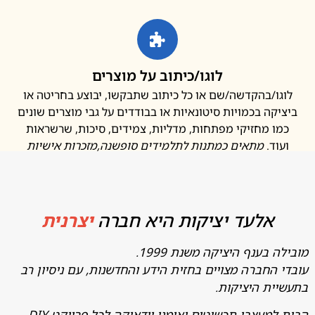
לוגו/כיתוב על מוצרים
ו/בהקדשה/שם או כל כיתוב שתבקשו, יבוצע בחריטה או
קה בכמויות סיטונאיות או בבודדים על גבי מוצרים שונים
ו מחזיקי מפתחות, מדליות, צמידים, סיכות, שרשראות
ד.
מתאים כמתנות לתלמידים סופשנה
,מזכרות אישיות
אלעד יציקות היא חברה
יצרנית
בענף היציקה משנת 1999.
החברה מצויים בחזית הידע והחדשנות, עם ניסיון רב
ת היציקות.
מעצבי תכשיטים ואומני יודאיקה לכל פרויקט DIY