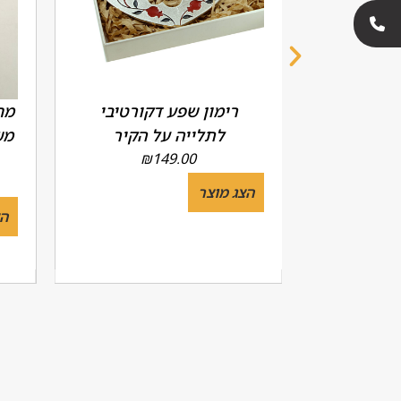
דגם 'שין
רימון שפע דקורטיבי
מח
 יח')
לתלייה על הקיר
מש
₪
149.00
הצג מוצר
הצ