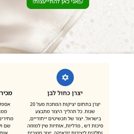
אני כאן להתייעצות!
יצרן כחול לבן
מכירה
יצרן בתחום יציקות המתכת מעל 20
אספקת
שנות. כל תהליך היצור מתבצע
ממות
בישראל. יצור של תכשיטים ייחודיים,
מחירים 
סיכות דש , מדליות, אותיות שין למזוזה
שם ול
וחלקים ליצירות יודאיקה. יצור מוצרים
אותי