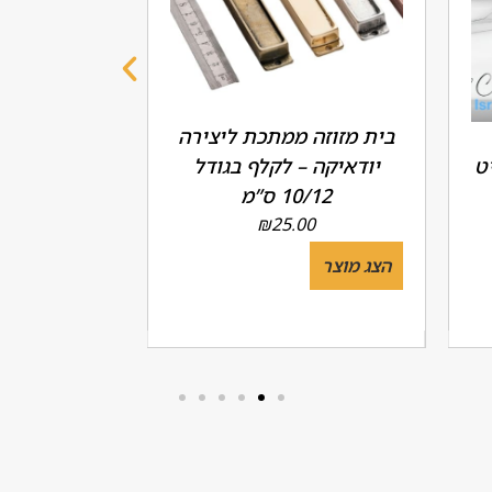
בית מזוזה ממתכת ליצירה
האות שין
ט
יודאיקה – לקלף בגודל
10/12 ס”מ
מק"ט 6076.8104.9
00
₪
25.00
הצג מוצר
הצג מוצר