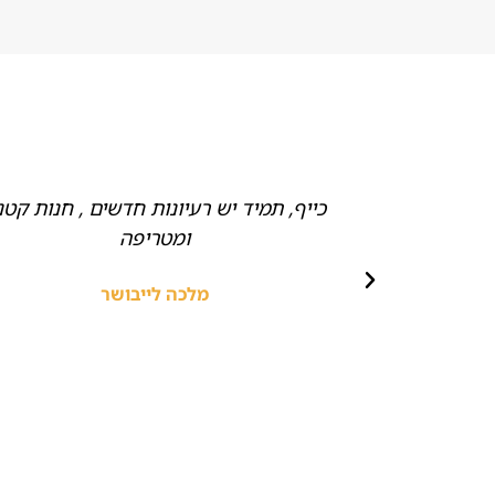
ם של חלקים
כייף, תמיד יש רעיונות חדשים , חנות קטנ
דים חביבים,
ומטריפה
ץ!
מלכה לייבושר