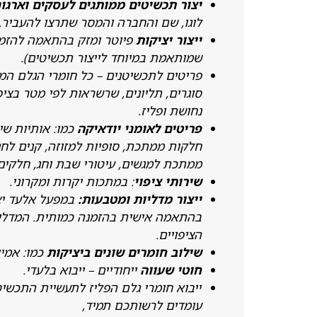
יצור תכשיטים ממותגים לעסקים וארגו
לוגו, שם והחברה והמסר שתרצו להעביר.
ייצור יציקות
פיוטר ומזק בהתאמה להזמ
שמותאמת במיוחד לייצור תכשיטים).
פריטים לתכשיטנים – כל חומרי הגלם ה
סוגרים, תליונים, שרשראות לפי מטר בציפו
נחושת ופליז.
פריטים לאומני יודאיקה
כמו: אותיות שין
חלקות ממתכת, סופיות למזוזה, קנים לחנו
ממתכת למגשים, עיטורי שבת וחג, חלקים
שירותי ציפוי
: במתכות יקרות ומקרוני.
ייצור מדליות ומטבעות:
במפעל אלעד יצי
בהתאמה אישית בהזמנה כמותית. המדליות
הציפויים.
שילוב חומרים שונים ביציקות
כמו: אמיי
חוטי שעווה
ייחודיים – ייבוא בלעדי.
ייבוא חומרי גלם הפליז לתעשיית התכשי
עומדים לרשותכם תמיד,