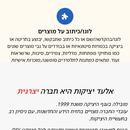
לוגו/כיתוב על מוצרים
ו/בהקדשה/שם או כל כיתוב שתבקשו, יבוצע בחריטה או
קה בכמויות סיטונאיות או בבודדים על גבי מוצרים שונים
ו מחזיקי מפתחות, מדליות, צמידים, סיכות, שרשראות
ד.
מתאים כמתנות לתלמידים סופשנה
,מזכרות אישיות
אלעד יציקות היא חברה
יצרנית
בענף היציקה משנת 1999.
החברה מצויים בחזית הידע והחדשנות, עם ניסיון רב
ת היציקות.
מעצבי תכשיטים ואומני יודאיקה לכל פרויקט DIY