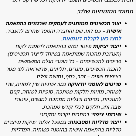
 המומחיות שלנו:
צור תכשיטים ממותגים לעסקים וארגונים בהתאמה
ישית
– עם לוגו, שם והחברה והמסר שתרצו להעביר.
חצו כאן לקבלת דוגמאות.
יצור יציקות
פיוטר ומזק בהתאמה להזמנת לקוח
תערובת מתכות שמותאמת במיוחד לייצור תכשיטים).
ריטים לתכשיטנים – כל חומרי הגלם המשמשים
הכנת תכשיטים, סוגרים, תליונים, שרשראות לפי מטר
ציפוים שונים – זהב, כסף, נחושת ופליז.
ריטים לאומני יודאיקה
כמו: אותיות שין למזוזה, שדי
מזוזה, מזוזות חלקות ממתכת, סופיות למזוזה, קנים
חנוכיות, בסיסים ורגליות ממתכת למגשים, עיטורי
בת וחג, חלקים לכלי קודש ממתכת.
ירותי ציפוי
: במתכות יקרות ומקרוני.
יצור מדליות ומטבעות:
במפעל אלעד יציקות מייצרים
דליות בהתאמה אישית בהזמנה כמותית. המדליות