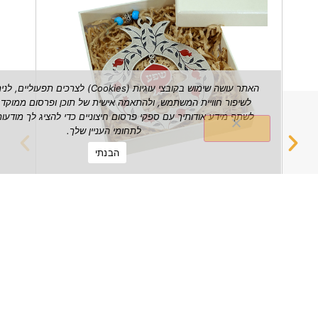
האתר עושה שימוש בקובצי עוגיות (Cookies) לצרכים תפעוליים, לניתוח ש
לשיפור חוויית המשתמש, ולהתאמה אישית של תוכן ופרסום ממוקד. אנו עשויי
לשתף מידע אודותיך עם ספקי פרסום חיצוניים כדי להציג לך מודעות הרלוונטי
לתחומי העניין שלך.
הבנתי
רימון שפע דקורטיבי לתלייה על הקיר
מחזיק 
₪
149.00
הצג מוצר
הצג מוצ