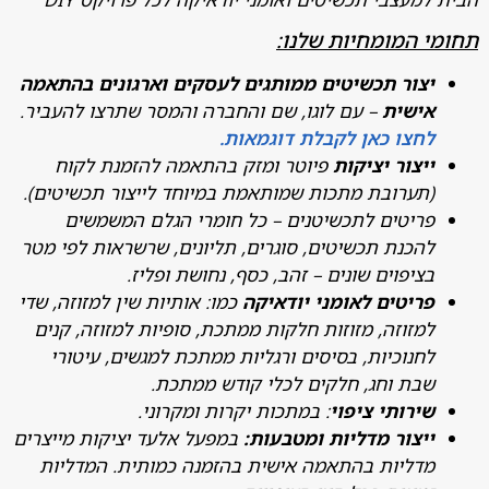
 המומחיות שלנו:
צור תכשיטים ממותגים לעסקים וארגונים בהתאמה
ישית
– עם לוגו, שם והחברה והמסר שתרצו להעביר.
חצו כאן לקבלת דוגמאות.
יצור יציקות
פיוטר ומזק בהתאמה להזמנת לקוח
תערובת מתכות שמותאמת במיוחד לייצור תכשיטים).
ריטים לתכשיטנים – כל חומרי הגלם המשמשים
הכנת תכשיטים, סוגרים, תליונים, שרשראות לפי מטר
ציפוים שונים – זהב, כסף, נחושת ופליז.
ריטים לאומני יודאיקה
כמו: אותיות שין למזוזה, שדי
מזוזה, מזוזות חלקות ממתכת, סופיות למזוזה, קנים
חנוכיות, בסיסים ורגליות ממתכת למגשים, עיטורי
בת וחג, חלקים לכלי קודש ממתכת.
ירותי ציפוי
: במתכות יקרות ומקרוני.
יצור מדליות ומטבעות:
במפעל אלעד יציקות מייצרים
דליות בהתאמה אישית בהזמנה כמותית. המדליות