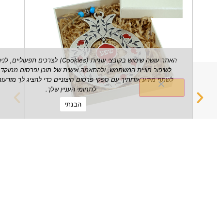
האתר עושה שימוש בקובצי עוגיות (Cookies) לצרכים תפעוליים, לניתוח ש
לשיפור חוויית המשתמש, ולהתאמה אישית של תוכן ופרסום ממוקד. אנו עשויי
לשתף מידע אודותיך עם ספקי פרסום חיצוניים כדי להציג לך מודעות הרלוונטי
לתחומי העניין שלך.
הבנתי
רימון שפע דקורטיבי לתלייה על הקיר
מחזיק 
₪
149.00
הצג מוצר
הצג מוצ