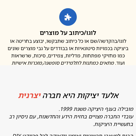
לוגו/כיתוב על מוצרים
ו/בהקדשה/שם או כל כיתוב שתבקשו, יבוצע בחריטה או
קה בכמויות סיטונאיות או בבודדים על גבי מוצרים שונים
ו מחזיקי מפתחות, מדליות, צמידים, סיכות, שרשראות
ד.
מתאים כמתנות לתלמידים סופשנה
,מזכרות אישיות
אלעד יציקות היא חברה
יצרנית
בענף היציקה משנת 1999.
החברה מצויים בחזית הידע והחדשנות, עם ניסיון רב
ת היציקות.
מעצבי תכשיטים ואומני יודאיקה לכל פרויקט DIY