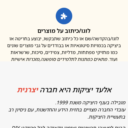
לוגו/כיתוב על מוצרים
ו/בהקדשה/שם או כל כיתוב שתבקשו, יבוצע בחריטה או
קה בכמויות סיטונאיות או בבודדים על גבי מוצרים שונים
ו מחזיקי מפתחות, מדליות, צמידים, סיכות, שרשראות
ד.
מתאים כמתנות לתלמידים סופשנה
,מזכרות אישיות
אלעד יציקות היא חברה
יצרנית
בענף היציקה משנת 1999.
החברה מצויים בחזית הידע והחדשנות, עם ניסיון רב
ת היציקות.
מעצבי תכשיטים ואומני יודאיקה לכל פרויקט DIY