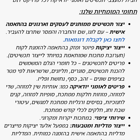
 המומחיות שלנו:
צור תכשיטים ממותגים לעסקים וארגונים בהתאמה
ישית
– עם לוגו, שם והחברה והמסר שתרצו להעביר.
חצו כאן לקבלת דוגמאות.
יצור יציקות
פיוטר ומזק בהתאמה להזמנת לקוח
תערובת מתכות שמותאמת במיוחד לייצור תכשיטים).
ריטים לתכשיטנים – כל חומרי הגלם המשמשים
הכנת תכשיטים, סוגרים, תליונים, שרשראות לפי מטר
ציפוים שונים – זהב, כסף, נחושת ופליז.
ריטים לאומני יודאיקה
כמו: אותיות שין למזוזה, שדי
מזוזה, מזוזות חלקות ממתכת, סופיות למזוזה, קנים
חנוכיות, בסיסים ורגליות ממתכת למגשים, עיטורי
בת וחג, חלקים לכלי קודש ממתכת.
ירותי ציפוי
: במתכות יקרות ומקרוני.
יצור מדליות ומטבעות:
במפעל אלעד יציקות מייצרים
דליות בהתאמה אישית בהזמנה כמותית. המדליות