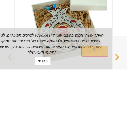
האתר עושה שימוש בקובצי עוגיות (Cookies) לצרכים תפעוליים, לניתוח ש
לשיפור חוויית המשתמש, ולהתאמה אישית של תוכן ופרסום ממוקד. אנו עשויי
לשתף מידע אודותיך עם ספקי פרסום חיצוניים כדי להציג לך מודעות הרלוונטי
לתחומי העניין שלך.
הבנתי
רימון שפע דקורטיבי לתלייה על הקיר
מחזיק 
₪
149.00
הצג מוצר
הצג מוצ