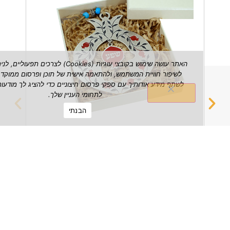
האתר עושה שימוש בקובצי עוגיות (Cookies) לצרכים תפעוליים, לניתוח ש
לשיפור חוויית המשתמש, ולהתאמה אישית של תוכן ופרסום ממוקד. אנו עשויי
לשתף מידע אודותיך עם ספקי פרסום חיצוניים כדי להציג לך מודעות הרלוונטי
לתחומי העניין שלך.
הבנתי
רימון שפע דקורטיבי לתלייה על הקיר
מחזיק 
₪
149.00
הצג מוצר
הצג מוצ