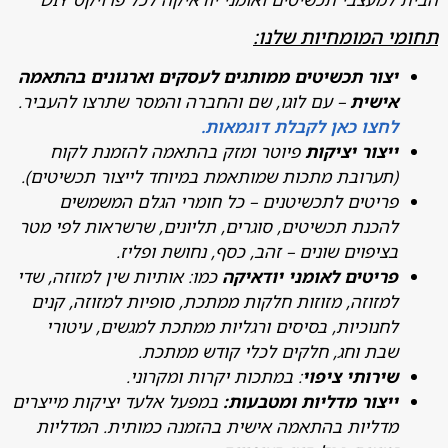
 המומחיות שלנו:
צור תכשיטים ממותגים לעסקים וארגונים בהתאמה
ישית
– עם לוגו, שם והחברה והמסר שתרצו להעביר.
חצו כאן לקבלת דוגמאות.
יצור יציקות
פיוטר ומזק בהתאמה להזמנת לקוח
תערובת מתכות שמותאמת במיוחד לייצור תכשיטים).
ריטים לתכשיטנים – כל חומרי הגלם המשמשים
הכנת תכשיטים, סוגרים, תליונים, שרשראות לפי מטר
ציפוים שונים – זהב, כסף, נחושת ופליז.
ריטים לאומני יודאיקה
כמו: אותיות שין למזוזה, שדי
מזוזה, מזוזות חלקות ממתכת, סופיות למזוזה, קנים
חנוכיות, בסיסים ורגליות ממתכת למגשים, עיטורי
בת וחג, חלקים לכלי קודש ממתכת.
ירותי ציפוי
: במתכות יקרות ומקרוני.
יצור מדליות ומטבעות:
במפעל אלעד יציקות מייצרים
דליות בהתאמה אישית בהזמנה כמותית. המדליות