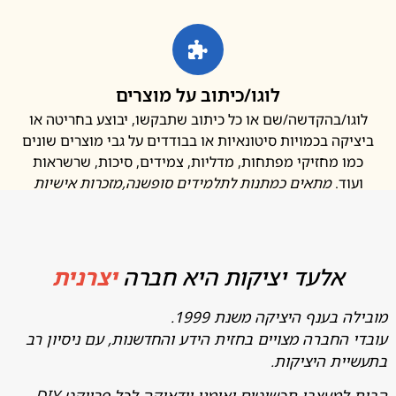
לוגו/כיתוב על מוצרים
ו/בהקדשה/שם או כל כיתוב שתבקשו, יבוצע בחריטה או
קה בכמויות סיטונאיות או בבודדים על גבי מוצרים שונים
ו מחזיקי מפתחות, מדליות, צמידים, סיכות, שרשראות
ד.
מתאים כמתנות לתלמידים סופשנה
,מזכרות אישיות
אלעד יציקות היא חברה
יצרנית
בענף היציקה משנת 1999.
החברה מצויים בחזית הידע והחדשנות, עם ניסיון רב
ת היציקות.
מעצבי תכשיטים ואומני יודאיקה לכל פרויקט DIY