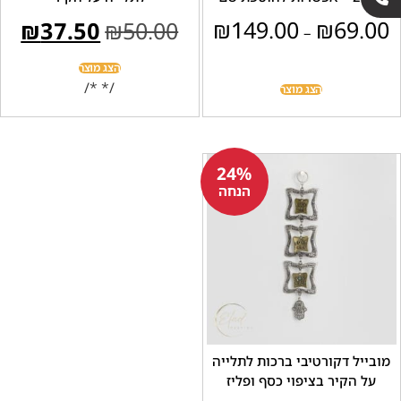
₪
149.00
₪
6
₪
37.50
₪
50.00
–
הצג מוצר
/* */
הצג מוצר
24%
הנחה
 דקורטיבי ברכות לתלייה
קיר בציפוי כסף ופליז