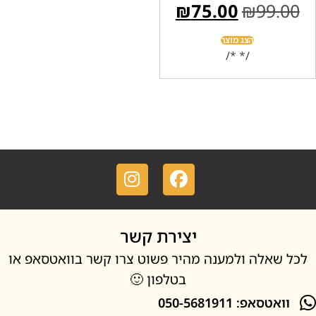
₪
75.00
₪
99
הצג מוצר
/* */
יצירת קשר
אלה ולמענה מהיר פשוט צרו קשר בוואטסאפ או
בטלפון 🙂
סאפ: 050-5681911