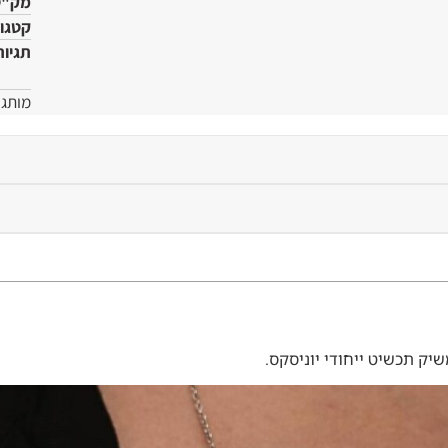
מק"ט
קטגור
תגיות
מותג:
יק תכשיט ייחודי יוניסקס.