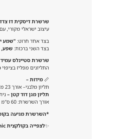
שרשרת דיסקית דו צדד
עיצוב ישראלי מקורי, עם 
בצד אחד חרוט:
"שמע יש
בצד השני ברכות:
שפע, 
שרשרת סטיינלס עמיד
התליונים מפליז בציפוי 
📏
מידות –
תליון מלבני– אורך 23 מ"מ רוחב 22 מ"מ
תליון מגן דוד קטן –
נית
אורך השרשרת: 60 ס"מ
*השרשרת מגיעה בקופס
✨
לצפייה בקולקצית Israeli Chic –