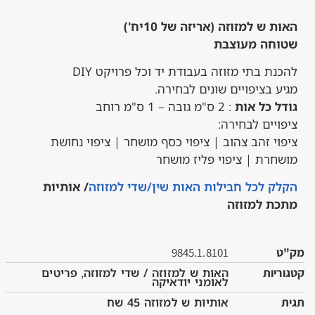
ש למזוזה (אריזה של 10יח')
חה מעוצבת
ת בתי מזוזה בעבודת יד וכל פרויקט DIY
 בציפויים שונים לבחירה.
 כל אות
: 2 ס"מ גובה – 1 ס"מ רוחב
יים לבחירה:
י זהב צהוב | ציפוי כסף מושחר | ציפוי נחושת
רת | ציפוי פליז מושחר
 לכל חבילות האות שין/שדי למזוזה
/ אותיות
ת למזוזה
9845.1.8101
ות
האות ש למזוזה / שדי למזוזה
,
פריטים
לאומני יודאיקה
אותיות ש למזוזה 45 שח