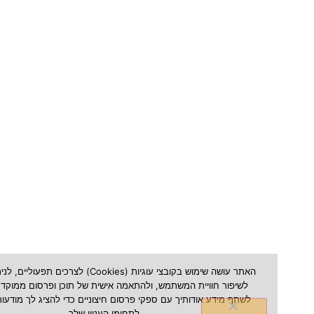
האתר עושה שימוש בקובצי עוגיות (Cookies) לצרכים תפעוליים, לניתוח ש
לשיפור חוויית המשתמש, ולהתאמה אישית של תוכן ופרסום ממוקד. אנו עשויי
לשתף מידע אודותיך עם ספקי פרסום חיצוניים כדי להציג לך מודעות הרלוונטי
לתחומי העניין שלך.