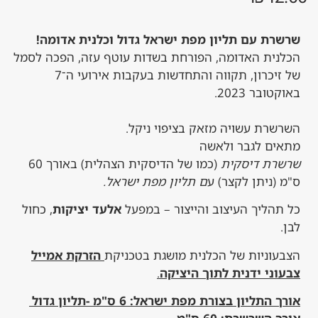
ת עם תליון מפת ישראל גדול וכלנית אדומה!
ית האדומה, הפורחת בשדות עוטף עזה, הפכה לסמל
של זיכרון, תקווה והתחדשות בעקבות אירועי ה־7
ובר 2023.
רת עשויה מזאק בציפוי ניקל.
ם לגבר ולאשה
רת דיסקית
(כמו של הדיסקית הצהלית) באורך 60
(ניתן לקצר) ע
ם תליון מפת ישראל.
הליך העיצוב והייצור – במפעל
אלעד יציקות
, כחול
וניות של הכלנית מושגת בטכניקת
הזרקת אמייל
ני ידנית לתוך היציקה
.
תליון בצורת מפת ישראל: 6 ס"מ -תליון גדול