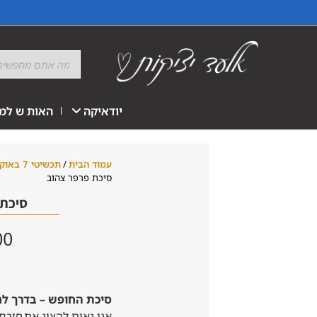
יודאיקה
האות ש למז
עמוד הבית
/
תכשיטי 7 באוקטובר 23
סיכת פרפר צהוב
סיכת 
00
סיכת החופש – בדרך ל
אנו גאים להציג את
סיכת