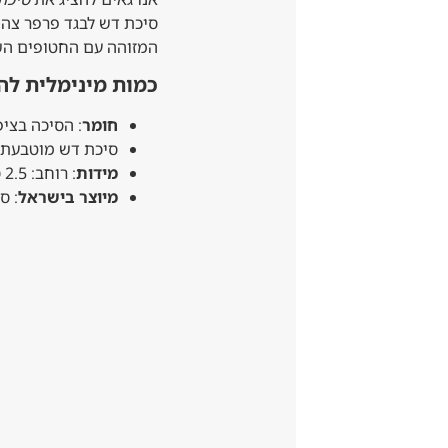
סיכת דש לבגד פרפר צהו
המזוהה עם החטופים הש
כמות מינימלית להזמנה –
חומר
: הסיכה בציפ
סיכת דש מוטבעת ב
מידות
: רוחב: 2.5 ס"מ, גובה: 3 ס"מ
מיוצר בישראל
: ס