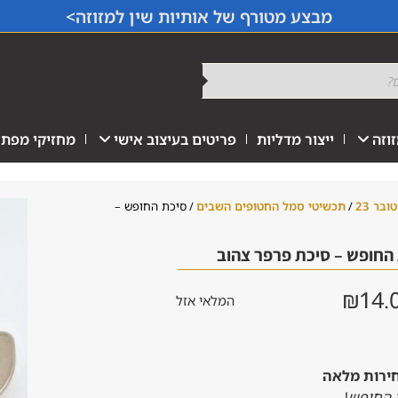
מבצע מטורף של אותיות שין למזוזה>
וזה
ייצור מדליות
פריטים בעיצוב אישי
מחזיקי מפתח
/
תכשיטי סמל החטופים השבים
/ סיכת החופש –
החופש – סיכת פרפר צהוב
₪
14.
המלאי אזל
חירות מלאה
 החופש
!